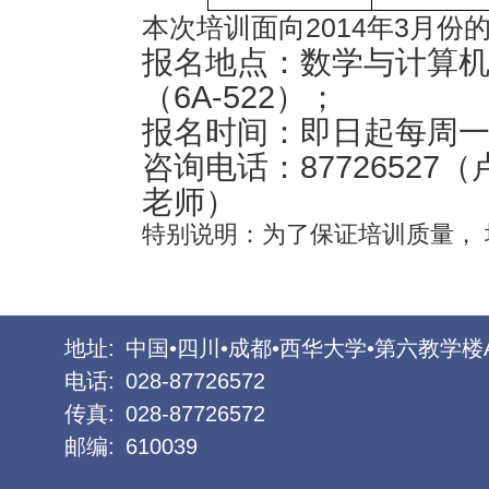
2014
3
本次培训面向
年
月份
报名地点：
数学与计算
（
6A
-522
）；
报名时间：
即日起每周
咨询电话：
87726527
（
老师）
特别说明：为了保证培训质量，
地址:
中国•四川•成都•西华大学•第六教学楼
电话:
028-87726572
传真:
028-87726572
邮编:
610039