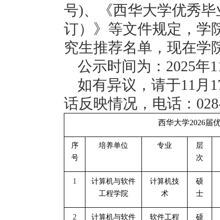
号
)
、《西华大学优秀毕
订）》等文件规定，学
究生推荐名单，现在学
公示时间为：
2025
年
1
如有异议，请于
11
月
1
话反映情况，电话：
028
西华大学
2026
届
序
培养单位
专业
层
号
次
1
计算机与软件
计算机技
硕
工程学院
术
士
2
计算机与软件
软件工程
硕