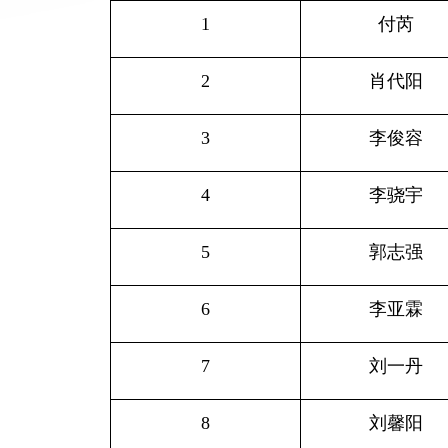
1
付芮
2
肖代阳
3
李俊容
4
李骁宇
5
郭志强
6
李亚霖
7
刘一丹
8
刘馨阳