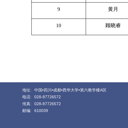
9
黄月
10
顾晓睿
地址:
中国•四川•成都•西华大学•第六教学楼A区
电话:
028-87726572
传真:
028-87726572
邮编:
610039