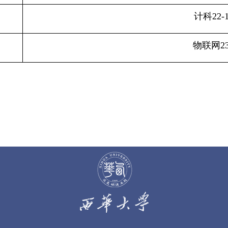
计科
22-
物联网
2