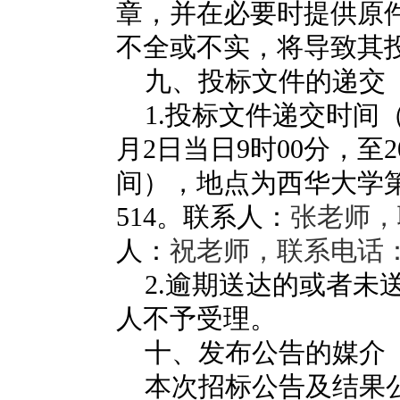
章，并在必要时提供原
不全或不实，将导致其
九、投标文件的递交
1.
投标文件递交时间
月
2
日当日
9
时
00
分，至
2
间），地点为西华大学
514
。
联系人
：
张老师，联
人
：
祝老师，联系电话
2.
逾期送达的或者未
人不予受理。
十、发布公告的媒介
本次招标公告及结果