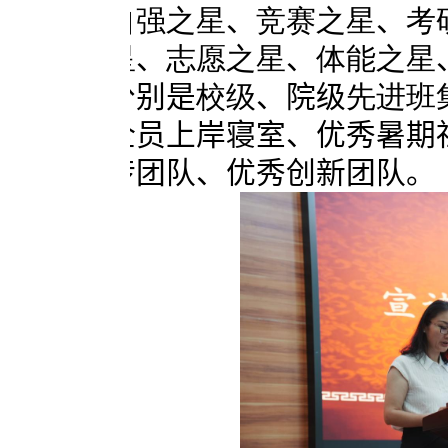
自强之星
、
竞赛之星
、
考
星
、
志愿之星
、
体能之星
分别是
校级
、
院级
先进班
全员上岸寝室、优秀暑期
传团队、优秀创新团队。