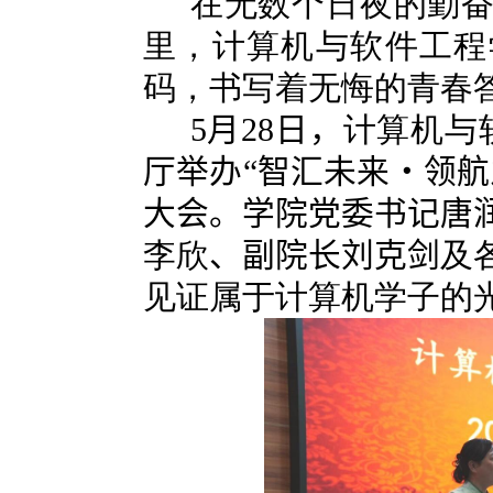
在无数个日夜的勤
里，计算机与软件工程
码，书写着无悔的青春
5
月
28
日，
计算机与
厅举办“智汇未来・领航
大会。学院党委书记唐
李欣
、
副院长刘克剑
及
见证属于计算机学子的