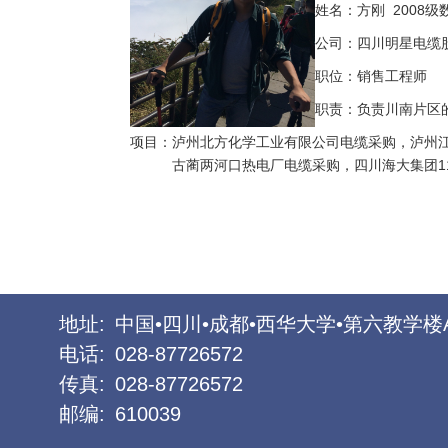
2008
姓名：
方刚
级
公司：
四川明星电缆
职位：
销售工程师
职责：
负责川南片区
项目：
泸州北方化学工业有限公司电缆采购，泸州
1
古蔺两河口热电厂电缆采购，四川海大集团
地址:
中国•四川•成都•西华大学•第六教学楼
电话:
028-87726572
传真:
028-87726572
邮编:
610039