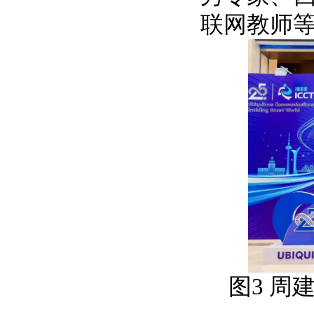
联网教师
图
3
周