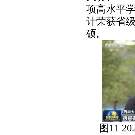
项高水平
计荣获省
硕。
图
11 20