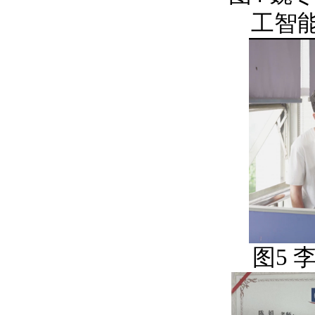
工智
图
5