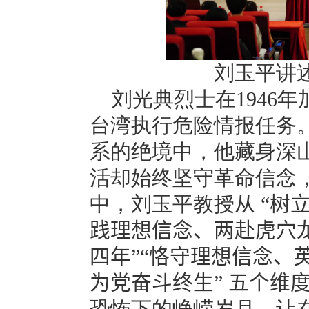
刘
玉
平讲
刘光典烈士在
1946
年
台湾执行危险情报任务
系的绝境中，他藏身深
活却始终坚守革命信念
中，刘玉平教授
从 “树
践理想信念、两赴虎穴龙
四年”“恪守理想信念、
为党奋斗终生” 五个维