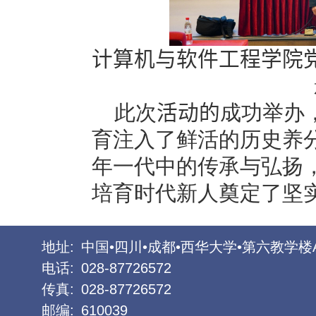
计算机与软件工程学院
此次
活动的
成功举办
育注入了鲜活的历史养
年一代中的传承与弘扬
培育时代新人奠定了坚
地址:
中国•四川•成都•西华大学•第六教学楼
电话:
028-87726572
传真:
028-87726572
邮编:
610039