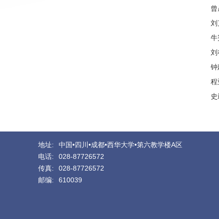
曾
刘
牛
刘
钟
程
史
地址:
中国•四川•成都•西华大学•第六教学楼A区
电话:
028-87726572
传真:
028-87726572
邮编:
610039