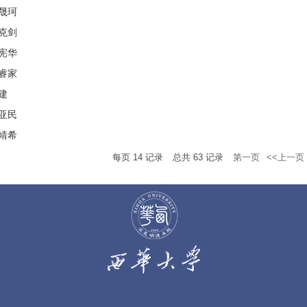
晟珂
克剑
宪华
睿家
建
亚民
靖希
每页
14
记录
总共
63
记录
第一页
<<上一页