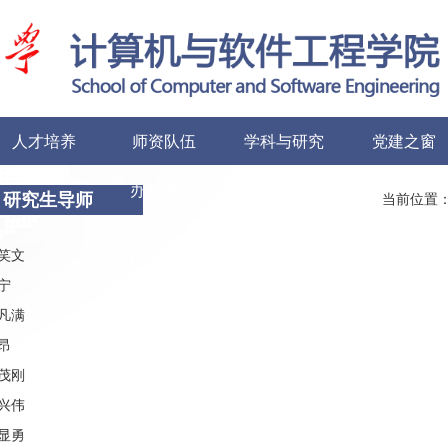
人才培养
师资队伍
学科与研究
党建之窗
办公电话
友情链接
研究生导师
当前位置
笑文
宁
凡满
昂
茂刚
兴伟
显勇