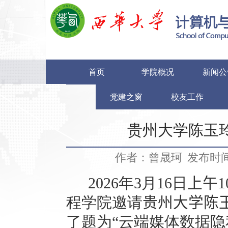
首页
学院概况
新闻公
党建之窗
校友工作
贵州大学陈玉
作者：曾晟珂
发布时间：
2026
年
3
月
1
6
日
上午
1
程学院邀请
贵州大学陈
了题为“云端媒体数据