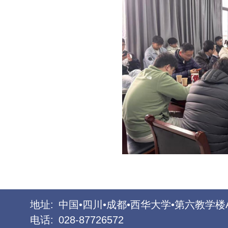
地址:
中国•四川•成都•西华大学•第六教学楼
电话:
028-87726572