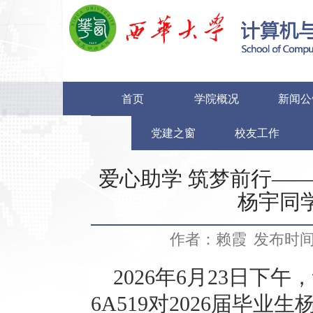
首页
学院概况
新闻公
党建之窗
校友工作
爱心助学 筑梦前行—
杨宇同
作者：赖霞
发布时间：
2026
年
6
月
23
日下午，
6A519
对
2026
届毕业生