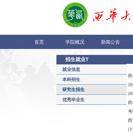
首页
学院概况
新闻公告
招生就业T
就业信息
西
本科招生
2
研究生招生
2
优秀毕业生
西
考
西
计