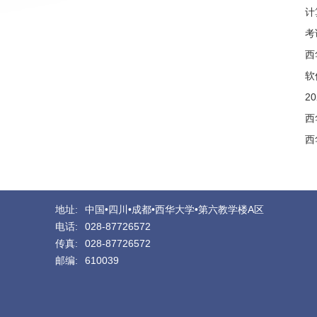
计
考
西
软
2
西
西
地址:
中国•四川•成都•西华大学•第六教学楼A区
电话:
028-87726572
传真:
028-87726572
邮编:
610039