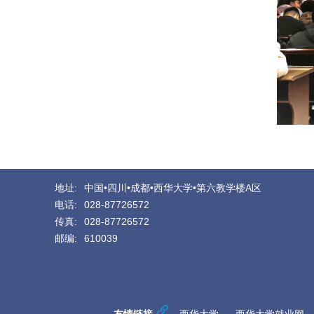
地址:
中国•四川•成都•西华大学•第六教学楼A区
电话:
028-87726572
传真:
028-87726572
邮编:
610039